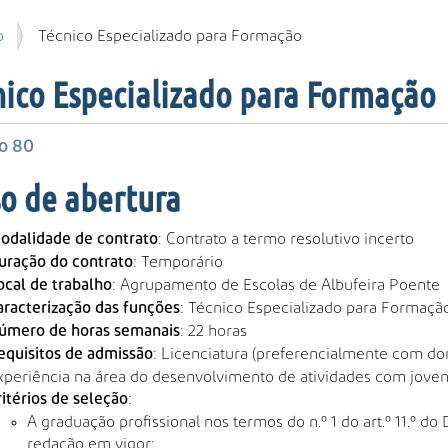
o
Técnico Especializado para Formação
nico Especializado para Formação
o 80
so de abertura
: Contrato a termo resolutivo incerto
odalidade de contrato
: Temporário
uração do contrato
: Agrupamento de Escolas de Albufeira Poente
ocal de trabalho
: Técnico Especializado para Formaçã
aracterização das funções
: 22 horas
úmero de horas semanais
: Licenciatura (preferencialmente com do
equisitos de admissão
xperiência na área do desenvolvimento de atividades com jove
:
ritérios de seleção
A graduação profissional nos termos do n.º 1 do art.º 11.º do 
redação em vigor;