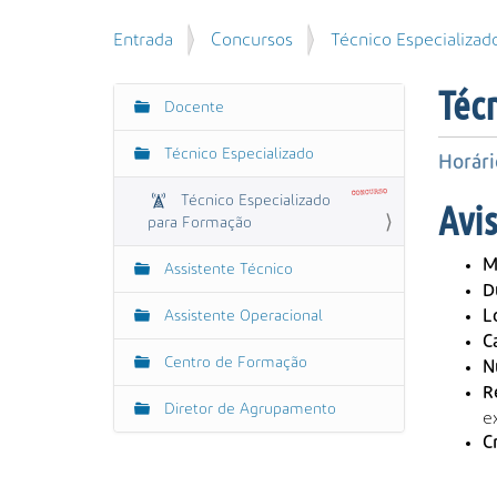
u
P
V
Entrada
Concursos
Técnico Especializad
i
e
o
s
s
c
a
Téc
q
Docente
N
ê
r
u
e
a
i
Técnico Especializado
s
Horári
v
s
t
e
a
Técnico Especializado
Avi
á
g
para Formação
A
a
v
a
q
M
Assistente Técnico
a
ç
u
D
n
ã
i
Assistente Operacional
L
ç
:
o
C
a
Centro de Formação
N
d
R
a
Diretor de Agrupamento
e
…
C