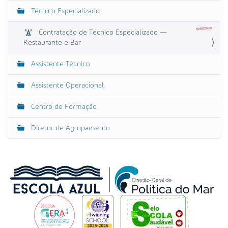
a
Técnico Especializado
v
e
Contratação de Técnico Especializado —
g
Restaurante e Bar
a
Assistente Técnico
ç
ã
Assistente Operacional
o
Centro de Formação
Diretor de Agrupamento