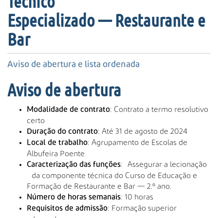
Técnico
s
a
Especializado — Restaurante e
A
Bar
v
a
n
Aviso de abertura e lista ordenada
ç
a
Aviso de abertura
d
a
: Contrato a termo resolutivo
…
Modalidade de contrato
certo
: Até 31 de agosto de 2024
Duração do contrato
: Agrupamento de Escolas de
Local de trabalho
Albufeira Poente
:
Assegurar a lecionação
Caracterização das funções
da componente técnica do Curso de Educação e
Formação de Restaurante e Bar — 2.º ano.
: 10 horas
Número de horas semanais
: Formação superior
Requisitos de admissão