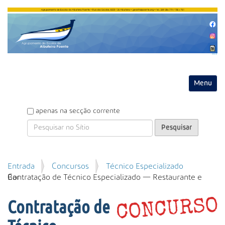
Entrar
Toggle na
P
apenas na secção corrente
e
s
q
u
P
Entrada
Concursos
Técnico Especializado
i
e
Contratação de Técnico Especializado — Restaurante e Bar
s
s
a
q
r
Contratação de
u
i