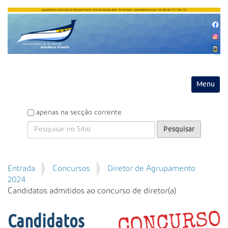
Entrar
Toggle na
P
apenas na secção corrente
e
s
q
u
P
Entrada
Concursos
Diretor de Agrupamento
i
e
2024
s
s
Candidatos admitidos ao concurso de diretor(a)
a
q
r
u
Candidatos
i