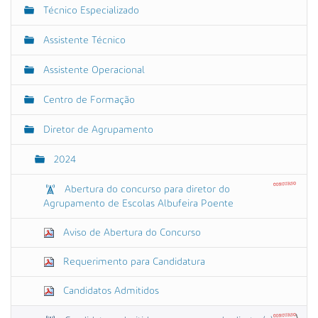
a
Técnico Especializado
v
e
Assistente Técnico
g
Assistente Operacional
a
ç
Centro de Formação
ã
o
Diretor de Agrupamento
2024
Abertura do concurso para diretor do
Agrupamento de Escolas Albufeira Poente
Aviso de Abertura do Concurso
Requerimento para Candidatura
Candidatos Admitidos