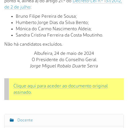
ponto 4, alínea a) do artigo 21.º do
Decreto-Lei n.º 137/2012,
de 2 de julho
:
Bruno Filipe Pereira de Sousa;
Humberto Jorge Dias da Silva Bento;
Mónica do Carmo Nascimento Aldeia;
Sandra Cristina Ferreira da Costa Moutinho.
Não há candidatos excluídos.
Albufeira, 24 de maio de 2024
O Presidente do Conselho Geral
Jorge Miguel Robalo Duarte Serra
Clique aqui para aceder ao documento original
assinado
.
Docente
N