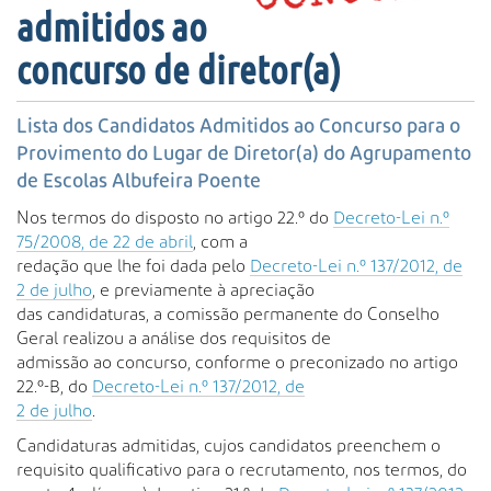
s
admitidos ao
a
A
concurso de diretor(a)
v
a
Lista dos Candidatos Admitidos ao Concurso para o
n
ç
Provimento do Lugar de Diretor(a) do Agrupamento
a
de Escolas Albufeira Poente
d
Nos termos do disposto no artigo 22.º do
Decreto-Lei n.º
a
75/2008, de 22 de abril
, com a
…
redação que lhe foi dada pelo
Decreto-Lei n.º 137/2012, de
2 de julho
, e previamente à apreciação
das candidaturas, a comissão permanente do Conselho
Geral realizou a análise dos requisitos de
admissão ao concurso, conforme o preconizado no artigo
22.º-B, do
Decreto-Lei n.º 137/2012, de
2 de julho
.
Candidaturas admitidas, cujos candidatos preenchem o
requisito qualificativo para o recrutamento, nos termos, do