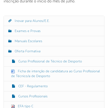
inscrição durante o início do mês de julho.
Inovar para Alunos/E.E.
N
a
Exames e Provas
v
e
Manuais Escolares
g
Oferta Formativa
a
ç
Curso Profissional de Técnico de Desporto
ã
o
Ficha de intenção de candidatura ao Curso Profissional
de Técnico/a de Desporto
CEF - Regulamento
Cursos Profissionais
EFA tipo C