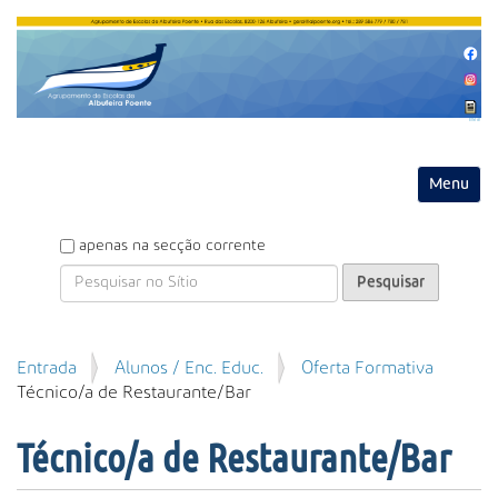
Entrar
Toggle na
P
apenas na secção corrente
e
s
q
u
P
Entrada
Alunos / Enc. Educ.
Oferta Formativa
i
e
Técnico/a de Restaurante/Bar
s
s
a
q
r
Técnico/a de Restaurante/Bar
u
i