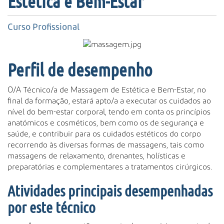
Estética e Bem-Estar
s
a
A
Curso Profissional
v
a
n
Perfil de desempenho
ç
a
O/A Técnico/a de Massagem de Estética e Bem-Estar, no
d
final da formação, estará apto/a a executar os cuidados ao
a
nível do bem-estar corporal, tendo em conta os princípios
…
anatómicos e cosméticos, bem como os de segurança e
saúde, e contribuir para os cuidados estéticos do corpo
recorrendo às diversas formas de massagens, tais como
massagens de relaxamento, drenantes, holísticas e
preparatórias e complementares a tratamentos cirúrgicos.
Atividades principais desempenhadas
por este técnico