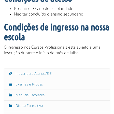
Possuir o 9.º ano de escolaridade
Não ter concluído o ensino secundário
Condições de ingresso na nossa
escola
O ingresso nos Cursos Profissionais está sujeito a uma
inscrição durante o início do mês de julho.
Inovar para Alunos/E.E.
N
a
Exames e Provas
v
e
Manuais Escolares
g
Oferta Formativa
a
ç