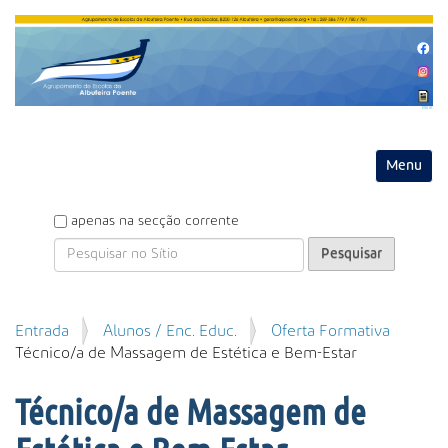
Entrar
Toggle na
P
apenas na secção corrente
e
s
q
u
P
Entrada
Alunos / Enc. Educ.
Oferta Formativa
i
e
Técnico/a de Massagem de Estética e Bem-Estar
s
s
a
q
r
Técnico/a de Massagem de
u
i