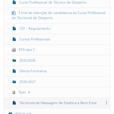
Curso Profissional de Técnico de Desporto
ã
o
Ficha de intenção de candidatura ao Curso Profissional
de Técnico/a de Desporto
CEF - Regulamento
Cursos Profissionais
EFA tipo C
2025-2026
Oferta Formativa
2026-2027
flyer -4
Técnico/a de Massagem de Estética e Bem-Estar
Matrículas