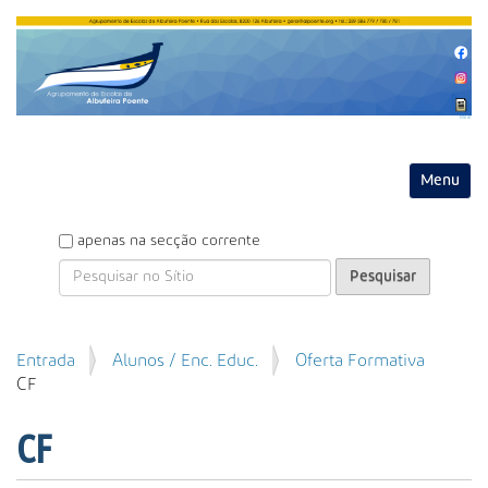
Entrar
Toggle na
P
apenas na secção corrente
e
s
q
u
P
Entrada
Alunos / Enc. Educ.
Oferta Formativa
i
e
CF
s
s
a
q
r
CF
u
i