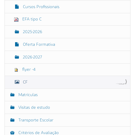
o
Cursos Profissionais
t
a
m
EFA tipo C
a
n
2025-2026
h
o
o
Oferta Formativa
r
i
2026-2027
g
i
n
flyer -4
a
l
CF
…
Matrículas
Visitas de estudo
Transporte Escolar
Critérios de Avaliação