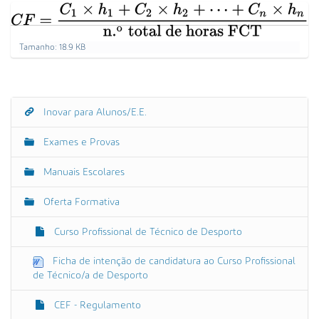
s
a
A
C
Tamanho: 18.9 KB
v
a
a
r
n
r
e
ç
g
Inovar para Alunos/E.E.
a
N
u
d
a
e
Exames e Provas
a
p
v
a
…
e
r
Manuais Escolares
a
g
v
Oferta Formativa
a
e
r
ç
a
Curso Profissional de Técnico de Desporto
ã
i
m
o
Ficha de intenção de candidatura ao Curso Profissional
a
de Técnico/a de Desporto
g
e
m
CEF - Regulamento
n