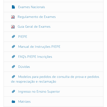
e
Exames Nacionais
g
Regulamento de Exames
a
ç
Guia Geral de Exames
ã
o
PIEPE
Manual de Instruções PIEPE
FAQ's PIEPE Inscrições
Dúvidas
Modelos para pedidos de consulta de prova e pedidos
de reapreciação e reclamação
Ingresso no Ensino Superior
Matrizes