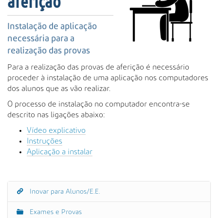
aferição
s
a
A
Instalação de aplicação
v
necessária para a
a
realização das provas
n
ç
Para a realização das provas de aferição é necessário
a
proceder à instalação de uma aplicação nos computadores
d
dos alunos que as vão realizar.
a
O processo de instalação no computador encontra-se
…
descrito nas ligações abaixo:
Vídeo explicativo
Instruções
Aplicação a instalar
Inovar para Alunos/E.E.
N
a
Exames e Provas
v