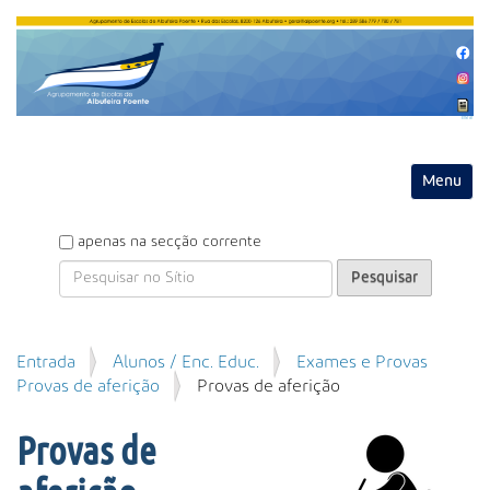
Entrar
Toggle na
P
apenas na secção corrente
e
s
q
u
P
Entrada
Alunos / Enc. Educ.
Exames e Provas
i
e
Provas de aferição
Provas de aferição
s
s
a
q
r
Provas de
u
i