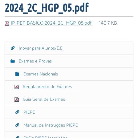
s
2024_2C_HGP_05.pdf
a
A
v
IP-PEF-BASICO-2024_2C_HGP_05.pdf
— 140.7 KB
a
n
ç
Inovar para Alunos/E.E.
a
N
d
a
Exames e Provas
a
v
…
e
Exames Nacionais
g
Regulamento de Exames
a
ç
Guia Geral de Exames
ã
o
PIEPE
Manual de Instruções PIEPE