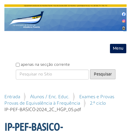
Entrar
Toggle na
P
apenas na secção corrente
e
s
q
u
P
Entrada
Alunos / Enc. Educ.
Exames e Provas
i
e
Provas de Equivalência à Frequência
2.º ciclo
s
s
IP-PEF-BASICO-2024_2C_HGP_05.pdf
a
q
r
u
IP-PEF-BASICO-
i