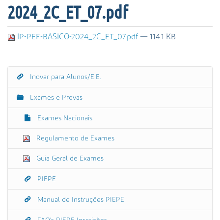
s
2024_2C_ET_07.pdf
a
A
v
IP-PEF-BASICO-2024_2C_ET_07.pdf
— 114.1 KB
a
n
ç
Inovar para Alunos/E.E.
a
N
d
a
Exames e Provas
a
v
…
e
Exames Nacionais
g
Regulamento de Exames
a
ç
Guia Geral de Exames
ã
o
PIEPE
Manual de Instruções PIEPE