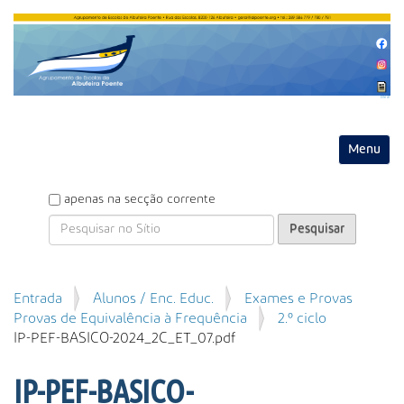
Entrar
Toggle na
P
apenas na secção corrente
e
s
q
u
P
Entrada
Alunos / Enc. Educ.
Exames e Provas
i
e
Provas de Equivalência à Frequência
2.º ciclo
s
s
IP-PEF-BASICO-2024_2C_ET_07.pdf
a
q
r
u
IP-PEF-BASICO-
i