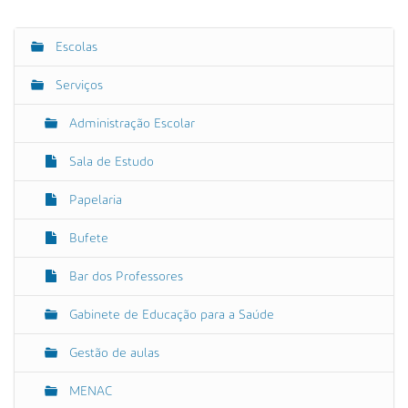
r
e
g
Escolas
N
u
a
e
Serviços
p
v
a
e
r
Administração Escolar
a
g
v
Sala de Estudo
a
e
r
ç
a
Papelaria
ã
i
m
o
Bufete
a
g
e
Bar dos Professores
m
n
Gabinete de Educação para a Saúde
o
t
a
Gestão de aulas
m
a
MENAC
n