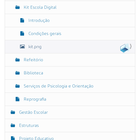
h
o
Kit Escola Digital
o
r
Introdução
i
g
i
Condições gerais
n
a
kit.png
l
…
Refeitório
Biblioteca
Serviços de Psicologia e Orientação
Reprografia
Gestão Escolar
Estruturas
Projeto Educativo