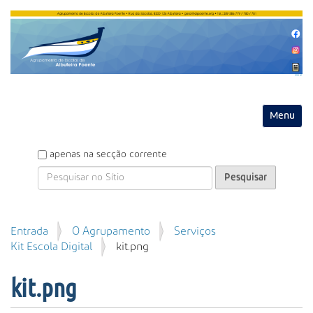
Entrar
Toggle na
P
apenas na secção corrente
e
s
q
u
P
Entrada
O Agrupamento
Serviços
i
e
Kit Escola Digital
kit.png
s
s
a
q
r
kit.png
u
i