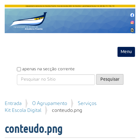
Entrar
Toggle na
P
apenas na secção corrente
e
s
q
u
P
Entrada
O Agrupamento
Serviços
i
e
Kit Escola Digital
conteudo.png
s
s
a
q
r
conteudo.png
u
i