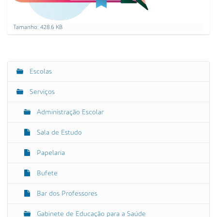
C
Tamanho: 428.6 KB
a
r
r
e
g
Escolas
N
u
a
e
Serviços
p
v
a
e
r
Administração Escolar
a
g
v
Sala de Estudo
a
e
r
ç
a
Papelaria
ã
i
m
o
Bufete
a
g
e
Bar dos Professores
m
n
Gabinete de Educação para a Saúde
o