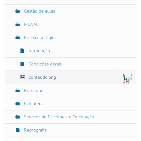
t
a
Gestão de aulas
m
a
MENAC
n
h
o
Kit Escola Digital
o
r
Introdução
i
g
i
Condições gerais
n
a
conteudo.png
l
…
Refeitório
Biblioteca
Serviços de Psicologia e Orientação
Reprografia