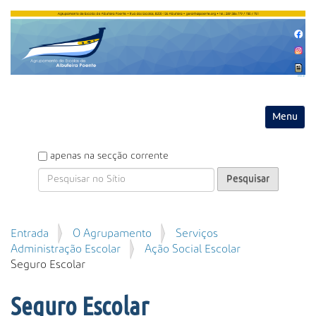
Entrar
Toggle na
P
apenas na secção corrente
e
s
q
u
P
Entrada
O Agrupamento
Serviços
i
e
Administração Escolar
Ação Social Escolar
s
s
Seguro Escolar
a
q
r
u
Seguro Escolar
i