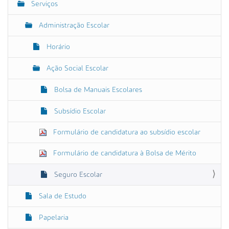
Serviços
v
e
Administração Escolar
g
Horário
a
ç
Ação Social Escolar
ã
o
Bolsa de Manuais Escolares
Subsídio Escolar
Formulário de candidatura ao subsídio escolar
Formulário de candidatura à Bolsa de Mérito
Seguro Escolar
Sala de Estudo
Papelaria