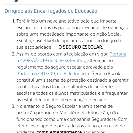
s
a
Dirigido aos Encarregados de Educação
A
Terá início um novo ano letivo pelo que importa
v
esclarecer todos os pais e encarregados de educação
a
sobre uma modalidade importante de Ação Social
n
Escolar, suscetível de apoiar os alunos ao longo da
ç
sua escolaridade —
.
a
O SEGURO ESCOLAR
d
Assim, de acordo com a legislação em vigor,
Portaria
a
n.º 298-A/2019 de 9 de setembro
, alteração ao
…
regulamento do seguro escolar aprovado pela
Portaria n.º 413/99, de 8 de Junho
, o Seguro Escolar
constitui um sistema de proteção destinado a garantir
a cobertura dos danos resultantes do acidente
escolar a todos os alunos matriculados e a frequentar
os estabelecimentos de educação e ensino.
No entanto, o Seguro Escolar é um sistema de
proteção próprio do Ministério da Educação, não
funcionando como uma companhia Seguradora. Com
efeito, este apoio é prestado aos alunos, em caso de
acidente,
aos apoios
complementarmente