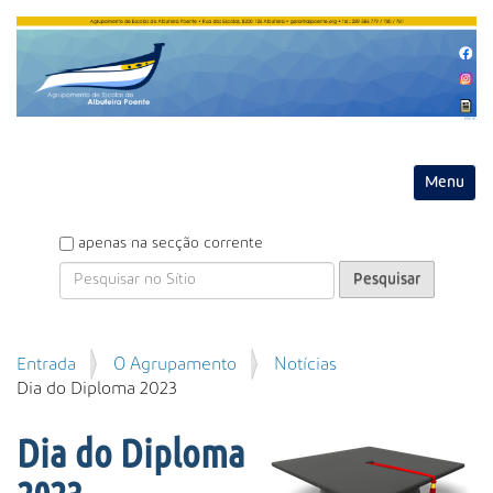
Entrar
Toggle na
P
apenas na secção corrente
e
s
q
u
P
Entrada
O Agrupamento
Notícias
i
e
Dia do Diploma 2023
s
s
a
q
r
Dia do Diploma
u
i