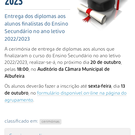
2023
s
a
A
Entrega dos diplomas aos
v
alunos finalistas do Ensino
a
Secundário no ano letivo
n
2022/2023
ç
a
A cerimónia de entrega de diplomas aos alunos que
d
finalizaram o curso do Ensino Secundário no ano letivo
a
2022/2023, realizar-se-á, no próximo dia
,
20 de outubro
…
pelas
, no
18:00
Auditório da Câmara Municipal de
.
Albufeira
Os alunos deverão fazer a inscrição até
, dia
sexta-feira
13
, no
formulário disponível
on-line
na página do
de outubro
agrupamento
.
classificado em:
cerimónias