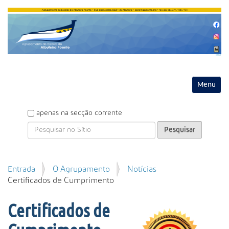
Entrar
Toggle na
P
apenas na secção corrente
e
s
q
u
P
Entrada
O Agrupamento
Notícias
i
e
Certificados de Cumprimento
s
s
a
q
r
Certificados de
u
i