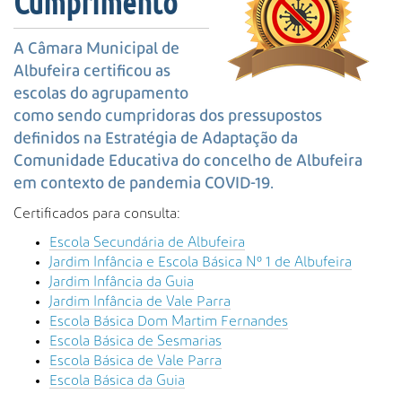
Cumprimento
s
a
A
A Câmara Municipal de
v
Albufeira certificou as
a
escolas do agrupamento
n
como sendo cumpridoras dos pressupostos
ç
definidos na Estratégia de Adaptação da
a
Comunidade Educativa do concelho de Albufeira
d
a
em contexto de pandemia COVID-19.
…
Certificados para consulta:
Escola Secundária de Albufeira
Jardim Infância e Escola Básica Nº 1 de Albufeira
Jardim Infância da Guia
Jardim Infância de Vale Parra
Escola Básica Dom Martim Fernandes
Escola Básica de Sesmarias
Escola Básica de Vale Parra
Escola Básica da Guia