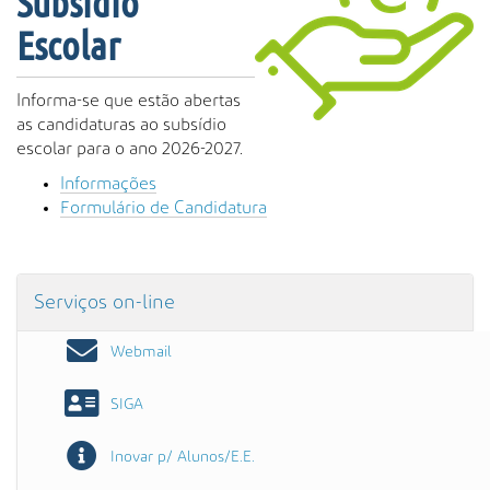
Subsídio
s
a
Escolar
A
v
Informa-se que estão abertas
a
as candidaturas ao subsídio
n
escolar para o ano 2026-2027.
ç
a
Informações
d
Formulário de Candidatura
a
…
Serviços on-line
Webmail
SIGA
Inovar p/ Alunos/E.E.