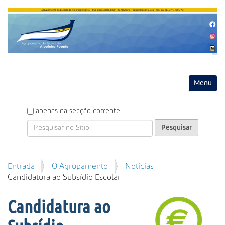
Entrar
Toggle na
P
apenas na secção corrente
e
s
q
u
P
Entrada
O Agrupamento
Notícias
i
e
Candidatura ao Subsídio Escolar
s
s
a
q
r
Candidatura ao
u
i