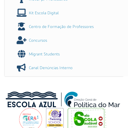
m
a
g
Kit Escola Digital
e
m
n
Centro de Formação de Professores
o
t
a
Concursos
m
a
n
Migrant Students
h
o
Canal Denúncias Interno
o
r
i
g
i
n
a
l
…