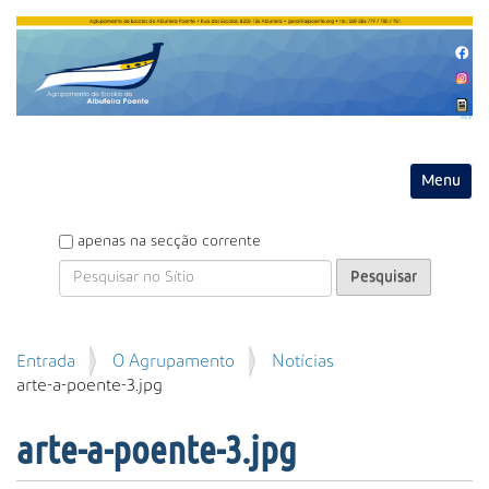
Entrar
Toggle na
P
apenas na secção corrente
e
s
q
u
P
Entrada
O Agrupamento
Notícias
i
e
arte-a-poente-3.jpg
s
s
a
q
r
arte-a-poente-3.jpg
u
i