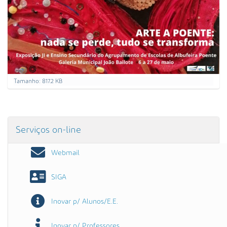
C
Tamanho: 817.2 KB
a
r
r
e
g
Serviços on-line
u
e
p
Webmail
a
r
a
SIGA
v
e
Inovar p/ Alunos/E.E.
r
a
i
Inovar p/ Professores