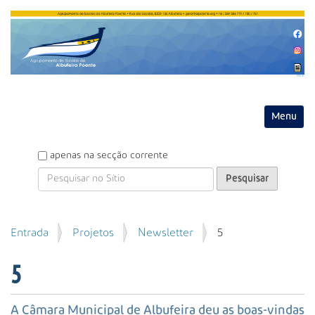
Entrar
Toggle na
P
apenas na secção corrente
e
s
q
u
P
Entrada
Projetos
Newsletter
5
i
e
s
s
a
5
q
r
u
i
A Câmara Municipal de Albufeira deu as boas-vindas