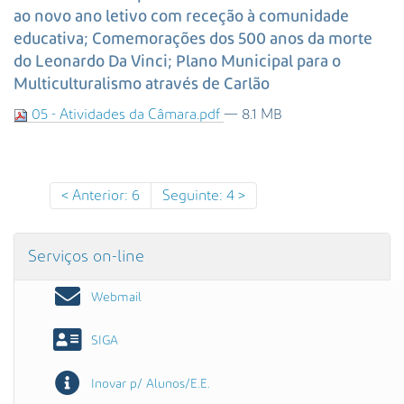
s
ao novo ano letivo com receção à comunidade
a
educativa; Comemorações dos 500 anos da morte
A
do Leonardo Da Vinci; Plano Municipal para o
v
Multiculturalismo através de Carlão
a
n
05 - Atividades da Câmara.pdf
— 8.1 MB
ç
a
d
a
Anterior: 6
Seguinte: 4
…
Serviços on-line
Webmail
SIGA
Inovar p/ Alunos/E.E.