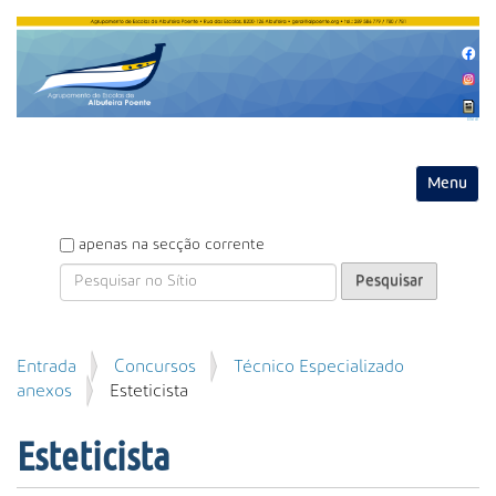
Entrar
Toggle na
P
apenas na secção corrente
e
s
q
u
P
Entrada
Concursos
Técnico Especializado
i
e
anexos
Esteticista
s
s
a
q
r
Esteticista
u
i