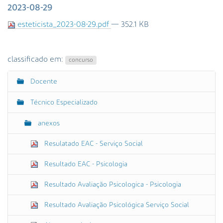
s
2023-08-29
a
esteticista_2023-08-29.pdf
— 352.1 KB
A
v
a
n
classificado em:
concurso
ç
a
Docente
N
d
a
a
Técnico Especializado
v
…
e
anexos
g
Resulatado EAC - Serviço Social
a
ç
Resultado EAC - Psicologia
ã
o
Resultado Avaliação Psicologica - Psicologia
Resultado Avaliação Psicológica Serviço Social