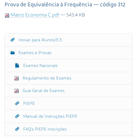
s
Prova de Equivalência à Frequência — código 312
a
Matriz Economia C.pdf
— 543.4 KB
A
v
a
n
Inovar para Alunos/E.E.
N
ç
a
a
Exames e Provas
d
v
a
e
Exames Nacionais
…
g
Regulamento de Exames
a
ç
Guia Geral de Exames
ã
o
PIEPE
Manual de Instruções PIEPE
FAQ's PIEPE Inscrições