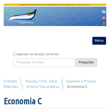
Entrar
Toggle na
P
apenas na secção corrente
e
s
q
u
P
Entrada
Alunos / Enc. Educ.
Exames e Provas
i
e
Matrizes
Ensino Secundário
Economia C
s
s
a
q
r
Economia C
u
i