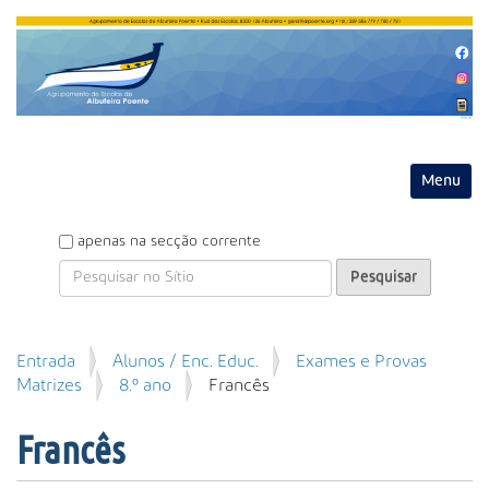
Entrar
Toggle na
P
apenas na secção corrente
e
s
q
u
P
Entrada
Alunos / Enc. Educ.
Exames e Provas
i
e
Matrizes
8.º ano
Francês
s
s
a
q
r
Francês
u
i