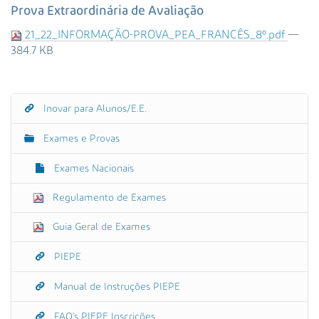
s
Prova Extraordinária de Avaliação
a
21_22_INFORMAÇÃO-PROVA_PEA_FRANCÊS_8º.pdf
—
A
384.7 KB
v
a
n
ç
Inovar para Alunos/E.E.
N
a
a
d
Exames e Provas
a
v
…
e
Exames Nacionais
g
Regulamento de Exames
a
ç
Guia Geral de Exames
ã
o
PIEPE
Manual de Instruções PIEPE
FAQ's PIEPE Inscrições