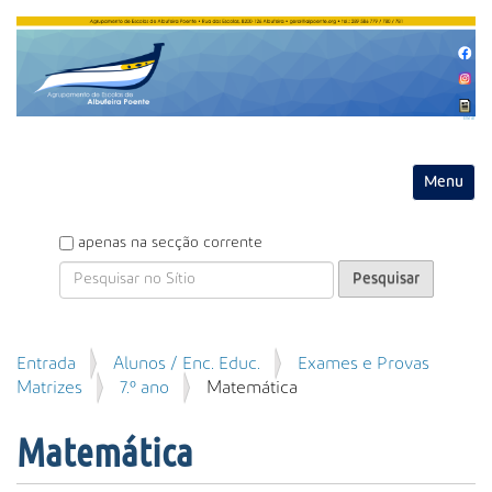
Entrar
Toggle na
P
apenas na secção corrente
e
s
q
u
P
Entrada
Alunos / Enc. Educ.
Exames e Provas
i
e
Matrizes
7.º ano
Matemática
s
s
a
q
r
Matemática
u
i