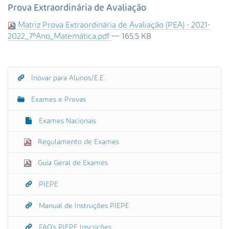
s
Prova Extraordinária de Avaliação
a
Matriz Prova Extraordinária de Avaliação (PEA) - 2021-
A
2022_7ºAno_Matemática.pdf
— 165.5 KB
v
a
n
ç
Inovar para Alunos/E.E.
N
a
a
d
Exames e Provas
a
v
…
e
Exames Nacionais
g
Regulamento de Exames
a
ç
Guia Geral de Exames
ã
o
PIEPE
Manual de Instruções PIEPE
FAQ's PIEPE Inscrições