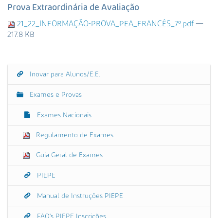
s
Prova Extraordinária de Avaliação
a
21_22_INFORMAÇÃO-PROVA_PEA_FRANCÊS_7º.pdf
—
A
217.8 KB
v
a
n
ç
Inovar para Alunos/E.E.
N
a
a
d
Exames e Provas
a
v
…
e
Exames Nacionais
g
Regulamento de Exames
a
ç
Guia Geral de Exames
ã
o
PIEPE
Manual de Instruções PIEPE
FAQ's PIEPE Inscrições