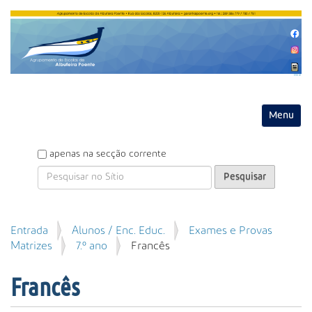
Entrar
Toggle na
P
apenas na secção corrente
e
s
q
u
P
Entrada
Alunos / Enc. Educ.
Exames e Provas
i
e
Matrizes
7.º ano
Francês
s
s
a
q
r
Francês
u
i