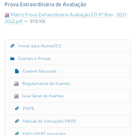
s
Prova Extraordinária de Avaliação
a
Matriz Prova Extraordinária Avaliação CD 6º Ano - 2021-
A
2022.pdf
— 97.8 KB
v
a
n
ç
Inovar para Alunos/E.E.
N
a
a
d
Exames e Provas
a
v
…
e
Exames Nacionais
g
Regulamento de Exames
a
ç
Guia Geral de Exames
ã
o
PIEPE
Manual de Instruções PIEPE
FAQ's PIEPE Inscrições