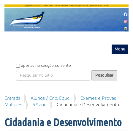
Entrar
Toggle na
P
apenas na secção corrente
e
s
q
u
P
Entrada
Alunos / Enc. Educ.
Exames e Provas
i
e
Matrizes
6.º ano
Cidadania e Desenvolvimento
s
s
a
q
r
Cidadania e Desenvolvimento
u
i