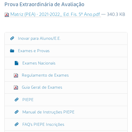
s
Prova Extraordinária de Avaliação
a
Matriz (PEA) - 2021-2022_ Ed. Fis. 5º Ano.pdf
— 340.3 KB
A
v
a
n
Inovar para Alunos/E.E.
N
ç
a
a
Exames e Provas
d
v
a
e
Exames Nacionais
…
g
Regulamento de Exames
a
ç
Guia Geral de Exames
ã
o
PIEPE
Manual de Instruções PIEPE
FAQ's PIEPE Inscrições