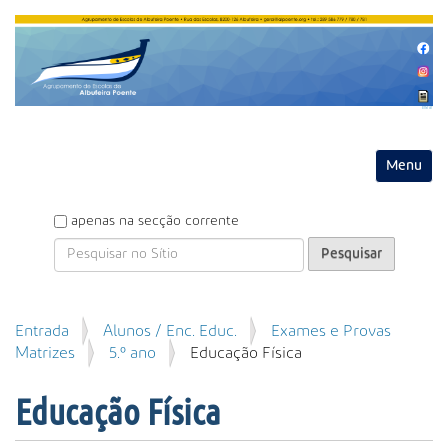
Entrar
Toggle na
P
apenas na secção corrente
e
s
q
u
P
Entrada
Alunos / Enc. Educ.
Exames e Provas
i
e
Matrizes
5.º ano
Educação Física
s
s
a
q
r
Educação Física
u
i