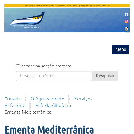
Entrar
Toggle na
P
apenas na secção corrente
e
s
q
u
P
Entrada
O Agrupamento
Serviços
i
e
Refeitório
E. S. de Albufeira
s
s
Ementa Mediterrânica
a
q
r
u
Ementa Mediterrânica
i