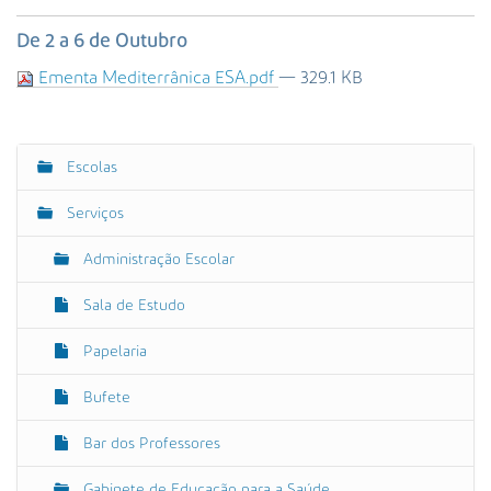
s
a
De 2 a 6 de Outubro
A
Ementa Mediterrânica ESA.pdf
— 329.1 KB
v
a
n
ç
Escolas
N
a
a
d
Serviços
a
v
…
e
Administração Escolar
g
Sala de Estudo
a
ç
Papelaria
ã
o
Bufete
Bar dos Professores
Gabinete de Educação para a Saúde