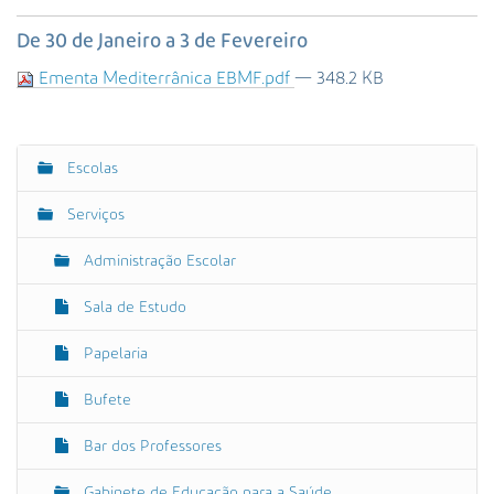
s
a
De 30 de Janeiro a 3 de Fevereiro
A
Ementa Mediterrânica EBMF.pdf
— 348.2 KB
v
a
n
ç
Escolas
N
a
a
d
Serviços
a
v
…
e
Administração Escolar
g
Sala de Estudo
a
ç
Papelaria
ã
o
Bufete
Bar dos Professores
Gabinete de Educação para a Saúde