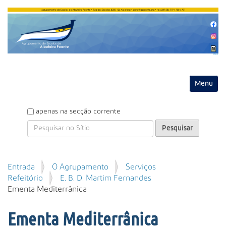
Entrar
Toggle na
P
apenas na secção corrente
e
s
q
u
P
Entrada
O Agrupamento
Serviços
i
e
Refeitório
E. B. D. Martim Fernandes
s
s
Ementa Mediterrânica
a
q
r
u
Ementa Mediterrânica
i