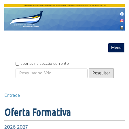
Entrar
Toggle na
P
apenas na secção corrente
e
s
q
u
P
Entrada
i
e
s
s
a
Oferta Formativa
q
r
u
i
2026-2027