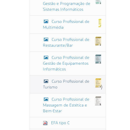
Gestão e Programação de
t
Sistemas Informáticos
a
m
a
Curso Profissional de
n
Multimédia
h
o
o
Curso Profissional de
r
Restaurante/Bar
i
g
Curso Profissional de
i
Gestão de Equipamentos
n
a
Informáticos
l
…
Curso Profissional de
Turismo
Curso Profissional de
Massagem de Estética e
Bem-Estar
EFA tipo C