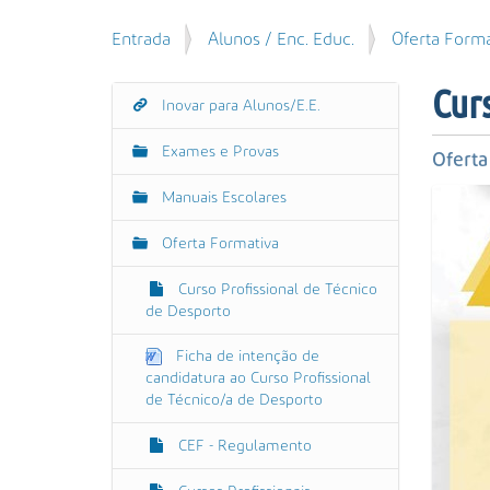
u
P
V
Entrada
Alunos / Enc. Educ.
Oferta Forma
i
e
o
s
s
c
a
Cur
q
Inovar para Alunos/E.E.
N
ê
r
u
e
a
i
Exames e Provas
s
Oferta
v
s
t
e
a
Manuais Escolares
á
g
A
a
Oferta Formativa
v
a
q
a
ç
u
Curso Profissional de Técnico
n
ã
i
de Desporto
ç
:
o
a
Ficha de intenção de
d
candidatura ao Curso Profissional
a
de Técnico/a de Desporto
…
CEF - Regulamento