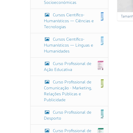
Socioeconómicas
Cursos Científico-
C
Tamanho
Humanísticos — Ciências e
a
r
Tecnologias
r
e
Cursos Científico-
g
Humanísticos — Línguas e
u
Humanidades
e
p
a
Curso Profissional de
r
Ação Educativa
a
v
Curso Profissional de
e
r
Comunicação - Marketing,
a
Relações Públicas e
i
Publicidade
m
a
Curso Profissional de
g
e
Desporto
m
n
Curso Profissional de
o