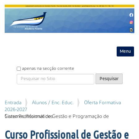
Entrar
Toggle na
P
apenas na secção corrente
e
s
q
u
P
Entrada
Alunos / Enc. Educ.
Oferta Formativa
i
e
2026-2027
s
s
Curso Profissional de Gestão e Programação de Sistemas Informáticos
a
q
r
u
Curso Profissional de Gestão e
i