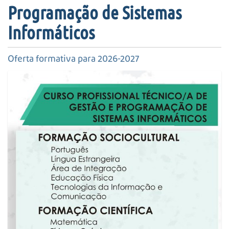
s
Programação de Sistemas
a
A
Informáticos
v
a
Oferta formativa para 2026-2027
n
ç
a
d
a
…