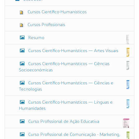
g
i
n
Cursos Científico-Humanísticos
a
l
Cursos Profissionais
…
Resumo
Cursos Científico-Humanísticos — Artes Visuais
Cursos Científico-Humanísticos — Ciências
Socioeconómicas
Cursos Científico-Humanísticos — Ciências e
Tecnologias
Cursos Científico-Humanísticos — Línguas e
Humanidades
Curso Profissional de Ação Educativa
Curso Profissional de Comunicação - Marketing,