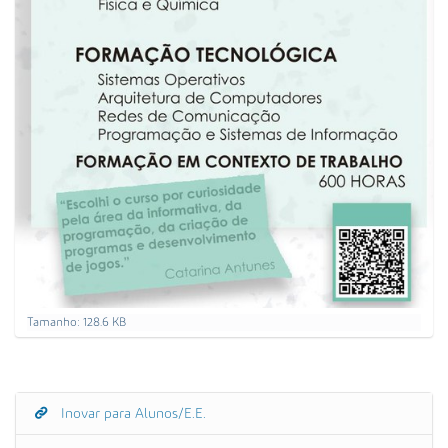
C
Tamanho: 128.6 KB
a
r
r
e
g
Inovar para Alunos/E.E.
N
u
a
e