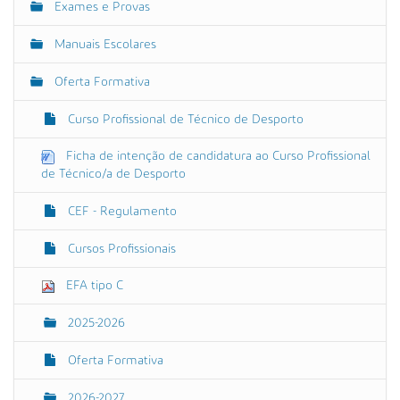
Exames e Provas
p
v
a
e
r
Manuais Escolares
a
g
v
Oferta Formativa
a
e
r
ç
a
Curso Profissional de Técnico de Desporto
ã
i
m
o
Ficha de intenção de candidatura ao Curso Profissional
a
de Técnico/a de Desporto
g
e
m
CEF - Regulamento
n
o
Cursos Profissionais
t
a
m
EFA tipo C
a
n
2025-2026
h
o
o
Oferta Formativa
r
i
2026-2027