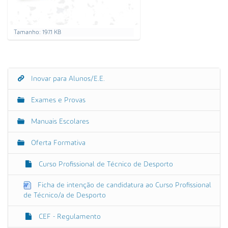
C
Tamanho: 197.1 KB
a
r
r
e
g
Inovar para Alunos/E.E.
N
u
a
e
Exames e Provas
p
v
a
e
r
Manuais Escolares
a
g
v
Oferta Formativa
a
e
r
ç
a
Curso Profissional de Técnico de Desporto
ã
i
m
o
Ficha de intenção de candidatura ao Curso Profissional
a
de Técnico/a de Desporto
g
e
m
CEF - Regulamento
n