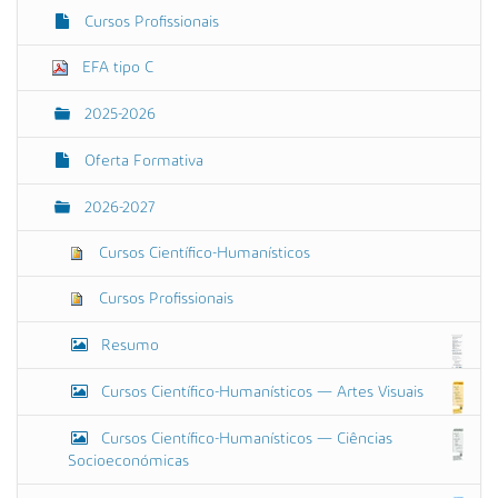
o
Cursos Profissionais
t
a
m
EFA tipo C
a
n
2025-2026
h
o
o
Oferta Formativa
r
i
2026-2027
g
i
n
Cursos Científico-Humanísticos
a
l
Cursos Profissionais
…
Resumo
Cursos Científico-Humanísticos — Artes Visuais
Cursos Científico-Humanísticos — Ciências
Socioeconómicas