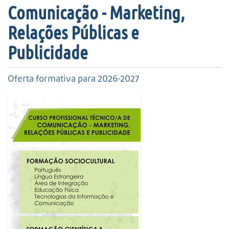
s
Comunicação - Marketing,
a
A
Relações Públicas e
v
Publicidade
a
n
ç
Oferta formativa para 2026-2027
a
d
a
…