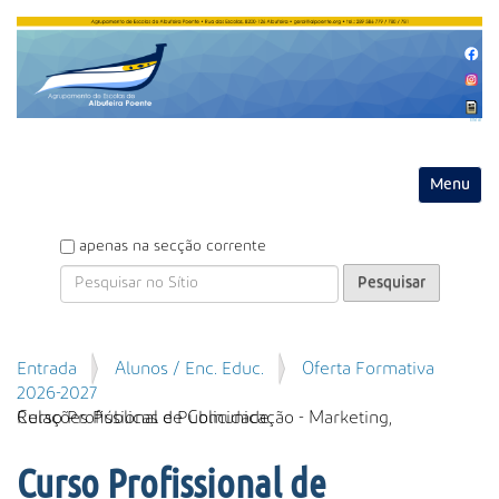
Entrar
Toggle na
P
apenas na secção corrente
e
s
q
u
P
Entrada
Alunos / Enc. Educ.
Oferta Formativa
i
e
2026-2027
s
s
Curso Profissional de Comunicação - Marketing, Relações Públicas e Publicidade
a
q
r
u
Curso Profissional de
i