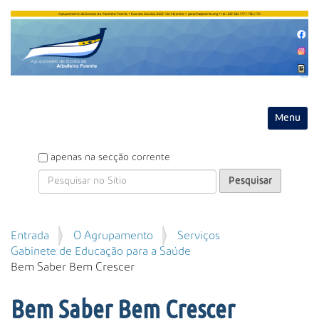
Entrar
Toggle na
P
apenas na secção corrente
e
s
q
u
P
Entrada
O Agrupamento
Serviços
i
e
Gabinete de Educação para a Saúde
s
s
Bem Saber Bem Crescer
a
q
r
u
Bem Saber Bem Crescer
i