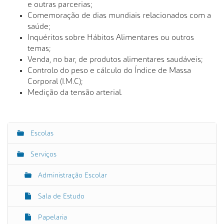
e outras parcerias;
Comemoração de dias mundiais relacionados com a
saúde;
Inquéritos sobre Hábitos Alimentares ou outros
temas;
Venda, no bar, de produtos alimentares saudáveis;
Controlo do peso e cálculo do Índice de Massa
Corporal (I.M.C);
Medição da tensão arterial.
Escolas
N
a
Serviços
v
e
Administração Escolar
g
Sala de Estudo
a
ç
Papelaria
ã