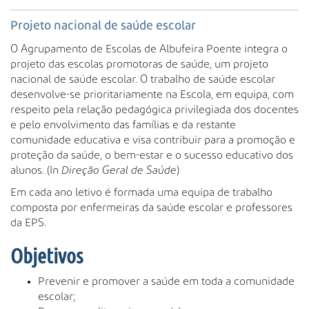
s
a
Projeto nacional de saúde escolar
A
O Agrupamento de Escolas de Albufeira Poente integra o
v
projeto das escolas promotoras de saúde, um projeto
a
nacional de saúde escolar. O trabalho de saúde escolar
n
desenvolve-se prioritariamente na Escola, em equipa, com
ç
respeito pela relação pedagógica privilegiada dos docentes
a
e pelo envolvimento das famílias e da restante
d
comunidade educativa e visa contribuir para a promoção e
a
proteção da saúde, o bem-estar e o sucesso educativo dos
…
alunos. (In
Direção Geral de Saúde
)
Em cada ano letivo é formada uma equipa de trabalho
composta por enfermeiras da saúde escolar e professores
da EPS.
Objetivos
Prevenir e promover a saúde em toda a comunidade
escolar;