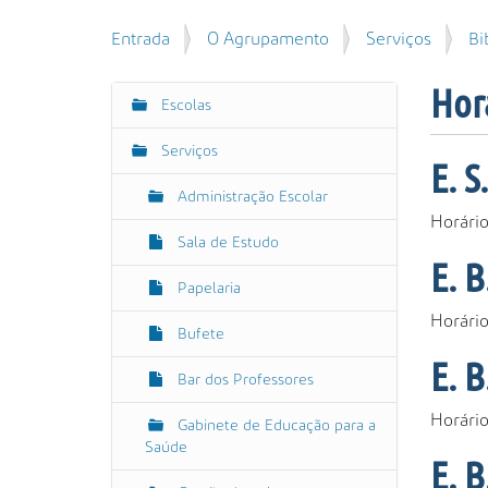
u
P
V
Entrada
O Agrupamento
Serviços
Bi
i
e
o
s
s
c
a
Hor
q
Escolas
N
ê
r
u
e
a
i
Serviços
s
v
E. S
s
t
e
a
Administração Escolar
á
g
A
Horário
a
Sala de Estudo
v
a
q
E. 
a
ç
u
Papelaria
n
ã
i
ç
Horário
:
o
Bufete
a
E. B
d
Bar dos Professores
a
…
Horário
Gabinete de Educação para a
Saúde
E. B