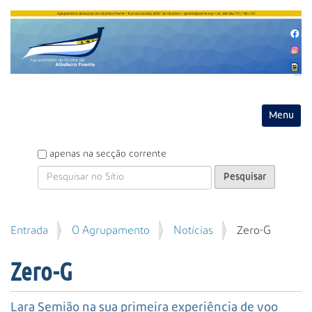
Entrar
Toggle na
P
apenas na secção corrente
e
s
q
u
P
Entrada
O Agrupamento
Notícias
Zero-G
i
e
s
s
a
Zero-G
q
r
u
i
Lara Semião na sua primeira experiência de voo