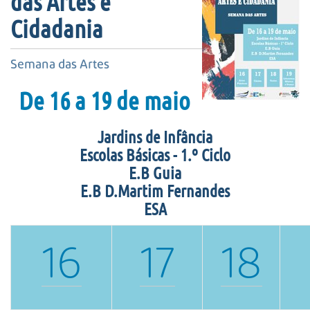
das Artes e
s
a
Cidadania
A
v
Semana das Artes
a
n
De 16 a 19 de maio
ç
a
d
Jardins de Infância
a
Escolas Básicas - 1.º Ciclo
…
E.B Guia
E.B D.Martim Fernandes
ESA
16
17
18