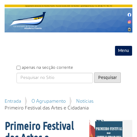
Entrar
Toggle na
P
apenas na secção corrente
e
s
q
u
P
Entrada
O Agrupamento
Notícias
i
e
Primeiro Festival das Artes e Cidadania
s
s
a
q
r
Primeiro Festival
u
i