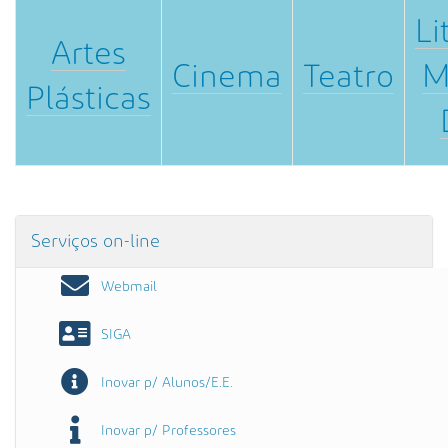
Li
Artes
Cinema
Teatro
M
Plásticas
Serviços on-line
Webmail
SIGA
Inovar p/ Alunos/E.E.
Inovar p/ Professores