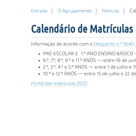
u
P
V
Entrada
O Agrupamento
Notícias
Ca
i
e
o
s
s
c
a
Calendário de Matrículas
q
ê
r
u
e
i
s
Informação de acordo com o
Despacho n.º 3640
s
t
PRÉ-ESCOLAR E 1.º ANO ENSINO BÁSICO — e
a
á
6.º, 7.º, 8.º, 9.º e 11.º ANOS — entre 16 de ju
A
a
2.º, 3.º, 4.º e 5.º ANOS — entre 1 de julho e 1
v
q
10.º e 12.º ANOS — entre 15 de julho e 22 de
a
u
n
Portal das matriculas 2025
i
ç
:
a
d
a
…