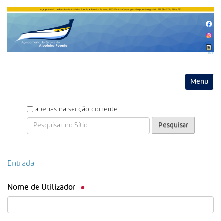
Entrar
Toggle na
P
apenas na secção corrente
e
s
q
u
P
Entrada
i
e
s
s
a
Nome de Utilizador
q
r
u
i