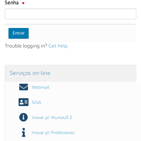
s
Senha
a
A
v
a
n
ç
Trouble logging in?
Get help
.
a
d
a
…
Serviços on-line
Webmail
SIGA
Inovar p/ Alunos/E.E.
Inovar p/ Professores