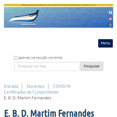
Entrar
Toggle na
P
apenas na secção corrente
e
s
q
u
P
Entrada
Docentes
COVID-19
i
e
Certificados de Cumprimento
s
s
E. B. D. Martim Fernandes
a
q
r
u
E. B. D. Martim Fernandes
i