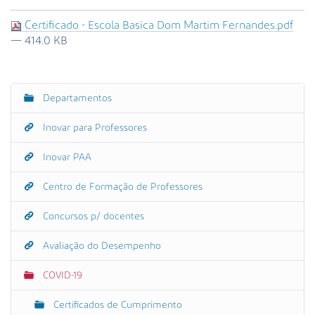
s
a
Certificado - Escola Basica Dom Martim Fernandes.pdf
A
— 414.0 KB
v
a
n
ç
Departamentos
N
a
a
d
Inovar para Professores
v
a
e
Inovar PAA
…
g
Centro de Formação de Professores
a
ç
Concursos p/ docentes
ã
o
Avaliação do Desempenho
COVID-19
Certificados de Cumprimento