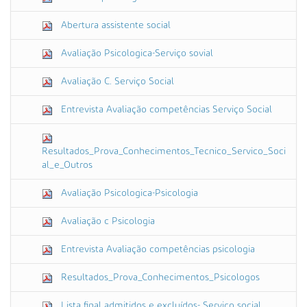
a
g
Abertura assistente social
e
m
n
Avaliação Psicologica-Serviço sovial
o
t
Avaliação C. Serviço Social
a
m
a
Entrevista Avaliação competências Serviço Social
n
h
o
Resultados_Prova_Conhecimentos_Tecnico_Servico_Soci
o
al_e_Outros
r
i
g
Avaliação Psicologica-Psicologia
i
n
Avaliação c Psicologia
a
l
…
Entrevista Avaliação competências psicologia
Resultados_Prova_Conhecimentos_Psicologos
Lista final admitidos e excluídos- Serviço social