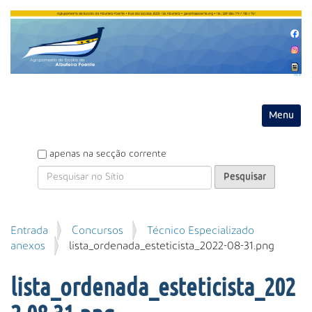
Entrar
Toggle na
P
apenas na secção corrente
e
s
q
u
P
Entrada
Concursos
Técnico Especializado
i
e
anexos
lista_ordenada_esteticista_2022-08-31.png
s
s
a
q
r
lista_ordenada_esteticista_202
u
i